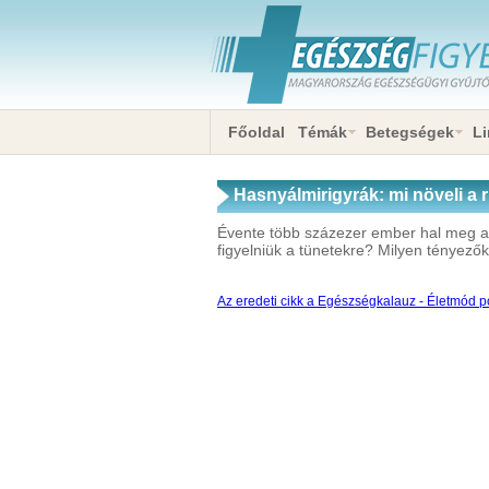
Főoldal
Témák
Betegségek
Li
Hasnyálmirigyrák: mi növeli a r
Évente több százezer ember hal meg a 
figyelniük a tünetekre? Milyen tényezők
Az eredeti cikk a Egészségkalauz - Életmód po