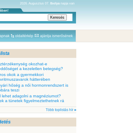
2026. Augusztus 07.
Ibolya
napja van
sában!
lapnak
oldaltérkép
ajánlja ismerősének
lista
sztérzékenység okozhat-e
ddőséget a kezeletlen betegség?
ros okok a gyermekkori
ívritmuszavarok hátterében
nyári hőség a női hormonrendszert is
óbára teszi
l lehet adagolni a magnéziumot?
ek a tünetek figyelmeztethetnek rá
Több toplistás hír
detés