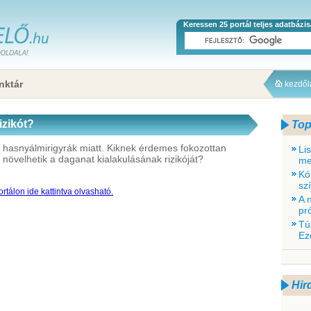
Keressen 25 portál teljes adatbázi
nktár
kezdő
izikót?
Top
hasnyálmirigyrák miatt. Kiknek érdemes fokozottan
Li
 növelhetik a daganat kialakulásának rizikóját?
me
Kó
sz
rtálon ide kattintva olvasható.
A 
pr
Tú
Ez
Hir