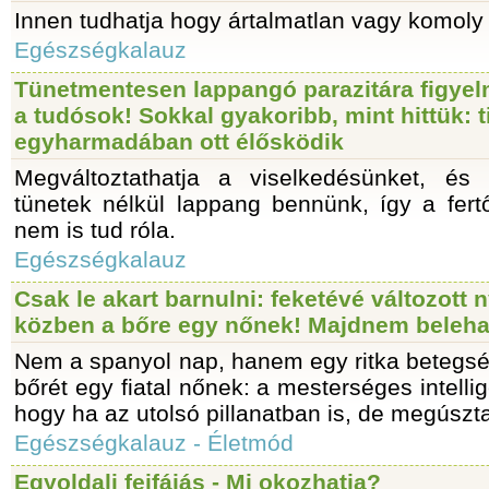
Innen tudhatja hogy ártalmatlan vagy komoly b
Egészségkalauz
Tünetmentesen lappangó parazitára figye
a tudósok! Sokkal gyakoribb, mint hittük: 
egyharmadában ott élősködik
Megváltoztathatja a viselkedésünket, és
tünetek nélkül lappang bennünk, így a fert
nem is tud róla.
Egészségkalauz
Csak le akart barnulni: feketévé változott 
közben a bőre egy nőnek! Majdnem beleha
Nem a spanyol nap, hanem egy ritka betegsé
bőrét egy fiatal nőnek: a mesterséges intelli
hogy ha az utolsó pillanatban is, de megúszta
Egészségkalauz - Életmód
Egyoldali fejfájás - Mi okozhatja?