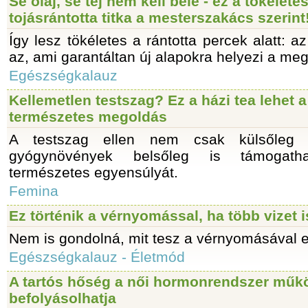
Se olaj, se tej nem kell bele - ez a tökélete
tojásrántotta titka a mesterszakács szerint
Így lesz tökéletes a rántotta percek alatt: a
az, ami garantáltan új alapokra helyezi a megs
Egészségkalauz
Kellemetlen testszag? Ez a házi tea lehet a
természetes megoldás
A testszag ellen nem csak külsőleg l
gyógynövények belsőleg is támogath
természetes egyensúlyát.
Femina
Ez történik a vérnyomással, ha több vizet 
Nem is gondolná, mit tesz a vérnyomásával e
Egészségkalauz - Életmód
A tartós hőség a női hormonrendszer műkö
befolyásolhatja