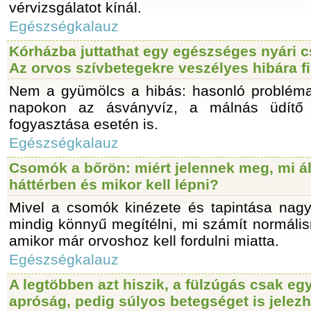
vérvizsgálatot kínál.
Egészségkalauz
Kórházba juttathat egy egészséges nyári 
Az orvos szívbetegekre veszélyes hibára f
Nem a gyümölcs a hibás: hasonló probléma 
napokon az ásványvíz, a málnás üdítő 
fogyasztása esetén is.
Egészségkalauz
Csomók a bőrön: miért jelennek meg, mi ál
háttérben és mikor kell lépni?
Mivel a csomók kinézete és tapintása nagy
mindig könnyű megítélni, mi számít normális
amikor már orvoshoz kell fordulni miatta.
Egészségkalauz
A legtöbben azt hiszik, a fülzúgás csak eg
apróság, pedig súlyos betegséget is jelezh