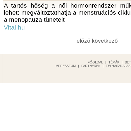
A tartós hőség a női hormonrendszer műk
lehet: megváltoztathatja a menstruációs ciklust
a menopauza tüneteit
Vital.hu
előző
következő
FŐOLDAL
|
TÉMÁK
|
BE
IMPRESSZUM
|
PARTNEREK
|
FELHASZNÁLÁSI