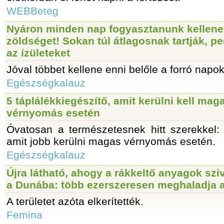
WEBBeteg
Nyáron minden nap fogyasztanunk kellene 
zöldséget! Sokan túl átlagosnak tartják, pe
az ízületeket
Jóval többet kellene enni belőle a forró napo
Egészségkalauz
5 táplálékkiegészítő, amit kerülni kell mag
vérnyomás esetén
Óvatosan a természetesnek hitt szerekkel: 
amit jobb kerülni magas vérnyomás esetén.
Egészségkalauz
Újra látható, ahogy a rákkeltő anyagok sz
a Dunába: több ezerszeresen meghaladja a
A területet azóta elkerítették.
Femina