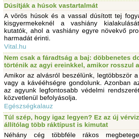
Dúsítják a húsok vastartalmát
A vörös húsok és a vassal dúsított tej fogy
kisgyermekeknél a vashiány kialakulását,
kutatók, ahol a vashiány egyre növekvő p
harmadát érinti.
Vital.hu
Nem csak a fáradtság a baj: döbbenetes d
történik az agyi ereinkkel, amikor rosszul 
Amikor az alvásról beszélünk, legtöbbször 
vagy a kávééhségre gondolunk. Azonban a
az agyunk legfontosabb védelmi rendszerét
közvetlenül befolyásolja.
Egészségkalauz
Túl szép, hogy igaz legyen? Ez az új vérvi
állítólag több ráktípust is kimutat
Néhány cég többféle rákos megbetege