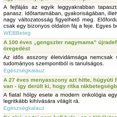
A fejfájás az egyik leggyakrabban tapasz
panasz. Időtartamában, gyakoriságában, illetv
nagy változatosság figyelhető meg. Előford
csak egy bizonyos oldalon fáj a feje. Egyes be
WEBBeteg
A 100 éves „gengszter nagymama” újradefi
öregedést
Az idős asszony életvidámsága nemcsak 
tudományos szempontból is tanulságos.
Egészségkalauz
A 27 éves menyasszony azt hitte, húgyúti 
van - így derült ki, hogy ritka rákbetegsé
A fiatal hölgy esete a modern onkológia egy
legritkább kihívására világít rá.
Egészségkalauz