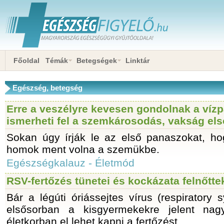
Főoldal
Témák
Betegségek
Linktár
Egészség, betegség
Erre a veszélyre kevesen gondolnak a vízp
ismerheti fel a szemkárosodás, vakság első
Sokan úgy írják le az első panaszokat, ho
homok ment volna a szemükbe.
Egészségkalauz - Életmód
RSV-fertőzés tünetei és kockázata felnőtte
Bár a légúti óriássejtes vírus (respiratory s
elsősorban a kisgyermekekre jelent nag
életkorban el lehet kapni a fertőzést.