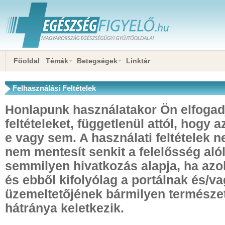
Főoldal
Témák
Betegségek
Linktár
Felhasználási Feltételek
Honlapunk használatakor Ön elfogadj
feltételeket, függetlenül attól, hogy a
e vagy sem. A használati feltételek 
nem mentesít senkit a felelősség aló
semmilyen hivatkozás alapja, ha az
és ebből kifolyólag a portálnak és/v
üzemeltetőjének bármilyen természet
hátránya keletkezik.