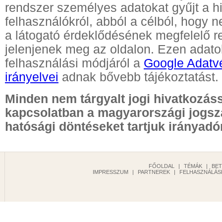
rendszer személyes adatokat gyűjt a hi
felhasználókról, abból a célból, hogy 
a látogató érdeklődésének megfelelő 
jelenjenek meg az oldalon. Ezen adatok 
felhasználási módjáról a
Google Adatv
irányelvei
adnak bővebb tájékoztatást.
Minden nem tárgyalt jogi hivatkozás
kapcsolatban a magyarországi jogsz
hatósági döntéseket tartjuk irányadó
FŐOLDAL
|
TÉMÁK
|
BE
IMPRESSZUM
|
PARTNEREK
|
FELHASZNÁLÁSI