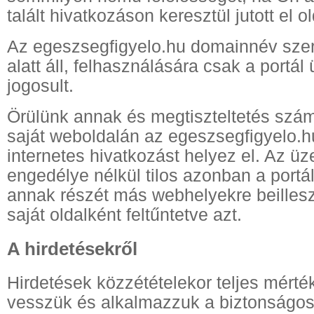
talált hivatkozáson keresztül jutott el ol
Az egeszsegfigyelo.hu domainnév sze
alatt áll, felhasználására csak a portál
jogosult.
Örülünk annak és megtiszteltetés szám
saját weboldalán az egeszsegfigyelo.h
internetes hivatkozást helyez el. Az üz
engedélye nélkül tilos azonban a portál
annak részét más webhelyekre beillesz
saját oldalként feltűntetve azt.
A hirdetésekről
Hirdetések közzétételekor teljes mért
vesszük és alkalmazzuk a biztonságo