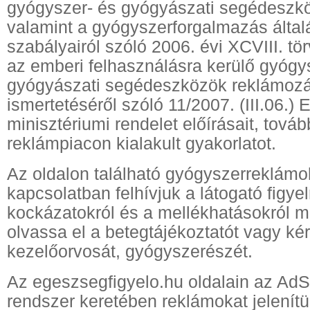
gyógyszer- és gyógyászati segédeszköz
valamint a gyógyszerforgalmazás álta
szabályairól szóló 2006. évi XCVIII. tö
az emberi felhasználásra kerülő gyógy
gyógyászati segédeszközök reklámozá
ismertetéséről szóló 11/2007. (III.06.)
minisztériumi rendelet előírásait, tová
reklámpiacon kialakult gyakorlatot.
Az oldalon található gyógyszerreklámo
kapcsolatban felhívjuk a látogató figye
kockázatokról és a mellékhatásokról 
olvassa el a betegtájékoztatót vagy k
kezelőorvosát, gyógyszerészét.
Az egeszsegfigyelo.hu oldalain az AdS
rendszer keretében reklámokat jelenít