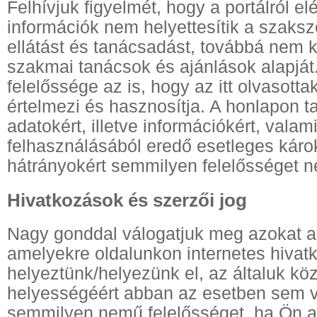
Felhívjuk figyelmét, hogy a portálról el
információk nem helyettesítik a szaksz
ellátást és tanácsadást, továbbá nem 
szakmai tanácsok és ajánlások alapját
felelőssége az is, hogy az itt olvasott
értelmezi és hasznosítja. A honlapon ta
adatokért, illetve információkért, valam
felhasználásából eredő esetleges káro
hátrányokért semmilyen felelősséget n
Hivatkozások és szerzői jog
Nagy gonddal válogatjuk meg azokat a
amelyekre oldalunkon internetes hivat
helyeztünk/helyezünk el, az általuk köz
helyességéért abban az esetben sem v
semmilyen nemű felelősséget, ha Ön a