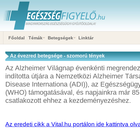
Főoldal
Témák
Betegségek
Linktár
Az évezred betegsége - szomorú tények
Az Alzheimer Világnap évenkénti megrende
indította útjára a Nemzetközi Alzheimer Tár
Disease Internationa (ADI)), az Egészségügy
(WHO) támogatásával, és napjainkra már 85
csatlakozott ehhez a kezdeményezéshez.
Az eredeti cikk a Vital.hu portálon ide kattintva ol