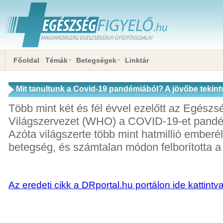
Főoldal
Témák
Betegségek
Linktár
Mit tanultunk a Covid-19 pandémiából? A jövőbe tekint
Több mint két és fél évvel ezelőtt az Egészs
Világszervezet (WHO) a COVID-19-et pandém
Azóta világszerte több mint hatmillió emberél
betegség, és számtalan módon felborította a
Az eredeti cikk a DRportal.hu portálon ide kattintv