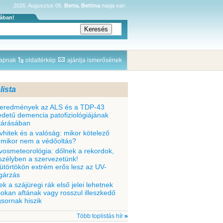
2026. Augusztus 06.
Berta, Bettina
napja van
sában!
lapnak
oldaltérkép
ajánlja ismerősének
lista
 eredmények az ALS és a TDP-43
edetű demencia patofiziológiájának
ltárásában
vhitek és a valóság: mikor kötelező
 mikor nem a védőoltás?
vosmeteorológia: dőlnek a rekordok,
szélyben a szervezetünk!
ütörtökön extrém erős lesz az UV-
gárzás
ek a szájüregi rák első jelei lehetnek
sokan aftának vagy rosszul illeszkedő
gsornak hiszik
Több toplistás hír