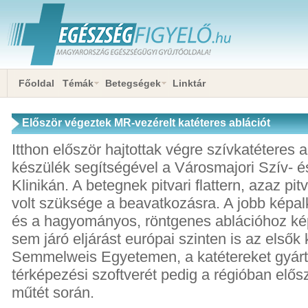
Főoldal
Témák
Betegségek
Linktár
Először végeztek MR-vezérelt katéteres ablációt
Itthon először hajtottak végre szívkatéteres 
készülék segítségével a Városmajori Szív- é
Klinikán. A betegnek pitvari flattern, azaz pit
volt szüksége a beavatkozásra. A jobb képal
és a hagyományos, röntgenes ablációhoz ké
sem járó eljárást európai szinten is az elsők 
Semmelweis Egyetemen, a katétereket gyárt
térképezési szoftverét pedig a régióban elős
műtét során.