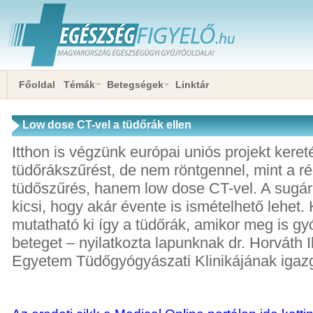
Főoldal
Témák
Betegségek
Linktár
Low dose CT-vel a tüdőrák ellen
Itthon is végzünk európai uniós projekt kere
tüdőrákszűrést, de nem röntgennel, mint a rég
tüdőszűrés, hanem low dose CT-vel. A sugárd
kicsi, hogy akár évente is ismételhető lehet
mutatható ki így a tüdőrák, amikor meg is gy
beteget – nyilatkozta lapunknak dr. Horváth I
Egyetem Tüdőgyógyászati Klinikájának igazg