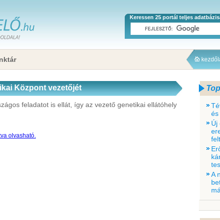
Keressen 25 portál teljes adatbázi
nktár
kezdő
ikai Központ vezetőjét
Top
os feladatot is ellát, így az vezető genetikai ellátóhely
Té
és
Új
er
tva olvasható.
fe
Er
ká
tes
A 
be
má