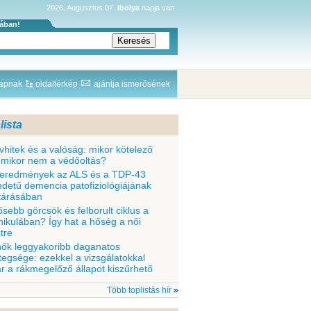
2026. Augusztus 07.
Ibolya
napja van
sában!
lapnak
oldaltérkép
ajánlja ismerősének
lista
vhitek és a valóság: mikor kötelező
 mikor nem a védőoltás?
 eredmények az ALS és a TDP-43
edetű demencia patofiziológiájának
ltárásában
ősebb görcsök és felborult ciklus a
nikulában? Így hat a hőség a női
tre
nők leggyakoribb daganatos
tegsége: ezekkel a vizsgálatokkal
r a rákmegelőző állapot kiszűrhető
Több toplistás hír