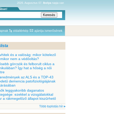
2026. Augusztus 07.
Ibolya
napja van
sában!
lapnak
oldaltérkép
ajánlja ismerősének
lista
vhitek és a valóság: mikor kötelező
 mikor nem a védőoltás?
ősebb görcsök és felborult ciklus a
nikulában? Így hat a hőség a női
tre
 eredmények az ALS és a TDP-43
edetű demencia patofiziológiájának
ltárásában
nők leggyakoribb daganatos
tegsége: ezekkel a vizsgálatokkal
r a rákmegelőző állapot kiszűrhető
Több toplistás hír