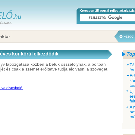
Keressen 25 portál teljes adatbázi
nktár
kezdő
 éves kor körül elkezdődik
Top
nyv lapozgatása közben a betűk összefolynak, a boltban
Té
ét és csak a szemét erőltetve tudja elolvasni a szöveget,
és
Er
ká
tes
ntva olvasható.
Új
er
fe
A 
be
má