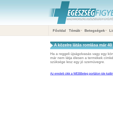
Főoldal
Témák
Betegségek
Li
A közelre látás romlása már 40
Ha a reggeli újságolvasás vagy egy kö
már nem látja élesen a termékek címkéj
szüksége lesz egy jó szemüvegre.
Az eredeti cikk a WEBBeteg portálon ide katti