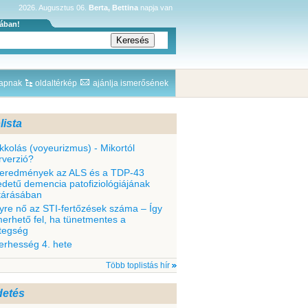
2026. Augusztus 06.
Berta, Bettina
napja van
sában!
lapnak
oldaltérkép
ajánlja ismerősének
lista
kkolás (voyeurizmus) - Mikortól
rverzió?
 eredmények az ALS és a TDP-43
edetű demencia patofiziológiájának
ltárásában
yre nő az STI-fertőzések száma – Így
merhető fel, ha tünetmentes a
tegség
terhesség 4. hete
Több toplistás hír
detés