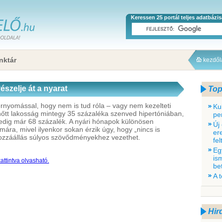
Keressen 25 portál teljes adatbázi
nktár
kezdő
szelje át a nyarat
Top
rnyomással, hogy nem is tud róla – vagy nem kezelteti
Ku
elnőtt lakosság mintegy 35 százaléka szenved hipertóniában,
pe
pedig már 68 százalék. A nyári hónapok különösen
Új
ra, mivel ilyenkor sokan érzik úgy, hogy „nincs is
er
hozzáállás súlyos szövődményekhez vezethet.
fe
Eg
is
attintva olvasható.
be
A 
Hir