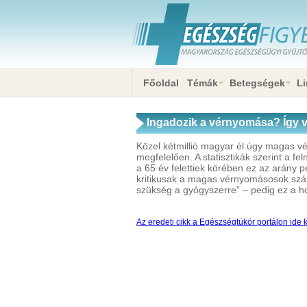
Főoldal
Témák
Betegségek
Li
Ingadozik a vérnyomása? Így vé
Közel kétmillió magyar él úgy magas vé
megfelelően. A statisztikák szerint a f
a 65 év felettiek körében ez az arány 
kritikusak a magas vérnyomásosok számá
szükség a gyógyszerre” – pedig ez a 
Az eredeti cikk a Egészségtükör portálon ide k