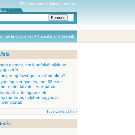
2026. Augusztus 08.
László
napja van
sában!
lapnak
oldaltérkép
ajánlja ismerősének
lista
ntos elemek, amik befolyásolják az
yagcserét
nnyire egészséges a gránátalma?
nyári légszennyezés, ami 63 ezer
ber életét követeli Európában
teghalál: a felfüggesztett
gházbüntetés helybenhagyását
dítványozták
Több toplistás hír
detés