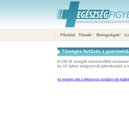
Főoldal
Témák
Betegségek
Li
Tömeges fertőzés a gyermektá
A 246 fő vizsgált résztvevőből összes
és 10 tábori dolgozónál jelentkeztek a 
Az eredeti cikk a Weborvos portálon ide kattin