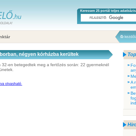
Keressen 25 portál teljes adatbázi
nktár
kezdő
borban, négyen kórházba kerültek
Top
en 32-en betegedtek meg a fertőzés során: 22 gyermeknél
Fo
tünetek.
an
Me
A 
tva olvasható.
em
Be
fo
in
Hir