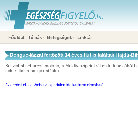
Főoldal
Témák
Betegségek
Linktár
Dengue-lázzal fertőzött 14 éves fiút is találtak Hajdú-
Bolíviából behurcolt malária, a Maldív-szigetekről és Indonéziából 
bekerültek a heti jelentésbe.
Az eredeti cikk a Weborvos portálon ide kattintva olvasható.