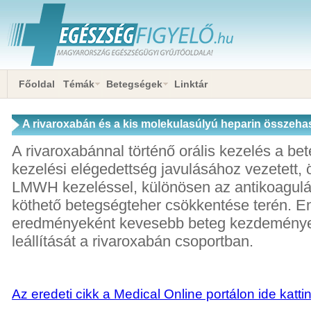
Főoldal
Témák
Betegségek
Linktár
A rivaroxabán és a kis molekulasúlyú heparin összeha
tromboembóliában szenvedő daganatos betegek eseté
A rivaroxabánnal történő orális kezelés a bete
SUP-0115/ass. vizsgálat
kezelési elégedettség javulásához vezetett,
LMWH kezeléssel, különösen az antikoagul
köthető betegségteher csökkentése terén. E
eredményeként kevesebb beteg kezdeménye
leállítását a rivaroxabán csoportban.
Az eredeti cikk a Medical Online portálon ide katti