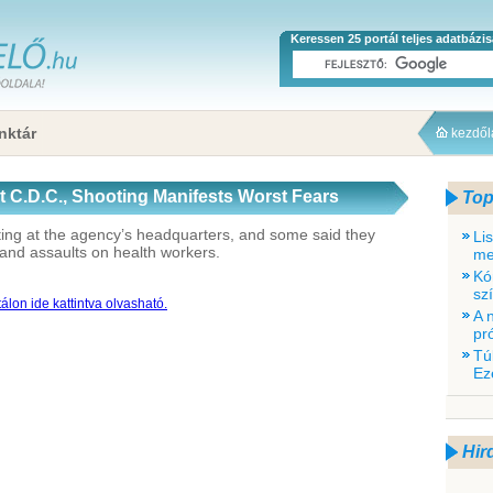
Keressen 25 portál teljes adatbázi
nktár
kezdő
at C.D.C., Shooting Manifests Worst Fears
Top
ing at the agency’s headquarters, and some said they
Li
s and assaults on health workers.
me
Kó
sz
álon ide kattintva olvasható.
A 
pr
Tú
Ez
Hir