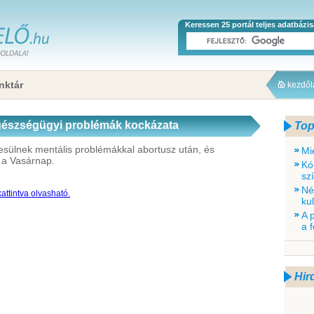
Keressen 25 portál teljes adatbázi
nktár
kezdő
egészségügyi problémák kockázata
Top
sülnek mentális problémákkal abortusz után, és
Mi
a a Vasárnap.
Kó
sz
Né
attintva olvasható.
ku
A 
a 
Hir