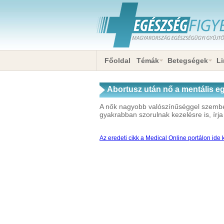
Főoldal
Témák
Betegségek
Li
Abortusz után nő a mentális 
A nők nagyobb valószínűséggel szembe
gyakrabban szorulnak kezelésre is, írj
Az eredeti cikk a Medical Online portálon ide k