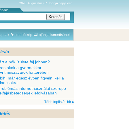
2026. Augusztus 07.
Ibolya
napja van
sában!
lapnak
oldaltérkép
ajánlja ismerősének
lista
ért a nők ízülete fáj jobban?
ros okok a gyermekkori
ívritmuszavarok hátterében
bih: már egész évben figyelni kell a
llancsokra
problémás internethasználat szerepe
fejfájásbetegségek lefolyásában
Több toplistás hír
detés