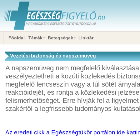
Főoldal
Témák
Betegségek
Linktár
Vezetési biztonság és napszemüveg
A napszemüveg nem megfelelő kiválasztása 
veszélyeztetheti a közúti közlekedés bizton
megfelelő lencseszín vagy a túl sötét árnyala
reakcióidejét, és rontja a közlekedési jelzése
felismerhetőségét. Erre hívják fel a figyelme
szakértői a legfrissebb tudományos kutatáso
Az eredeti cikk a Egészségtükör portálon ide katti