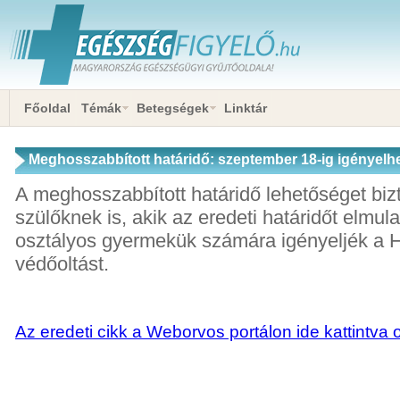
Főoldal
Témák
Betegségek
Linktár
Meghosszabbított határidő: szeptember 18-ig igényelhe
védőoltás az iskolákban
A meghosszabbított határidő lehetőséget biz
szülőknek is, akik az eredeti határidőt elmula
osztályos gyermekük számára igényeljék a H
védőoltást.
Az eredeti cikk a Weborvos portálon ide kattintva 