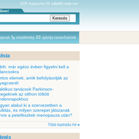
2026. Augusztus 08.
László
napja van
sában!
lapnak
oldaltérkép
ajánlja ismerősének
lista
bih: már egész évben figyelni kell a
llancsokra
ntos elemek, amik befolyásolják az
yagcserét
aktikus tanácsok Parkinson-
tegeknek az otthon töltött
ndennapokhoz
gyan alakul ki a szervezetben a
ulldás, és milyen szerepet játszanak
nne a petefészkek menopauza után?
Több toplistás hír
detés