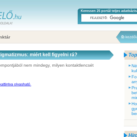
Keressen 25 portál teljes adatbázi
nktár
kezdő
gmatizmus: miért kell figyelni rá?
Top
mpontjából nem mindegy, milyen kontaktlencsét
Né
ku
Fo
an
attintva olvasható.
Pr
be
mi
Ho
gy
be
Hir