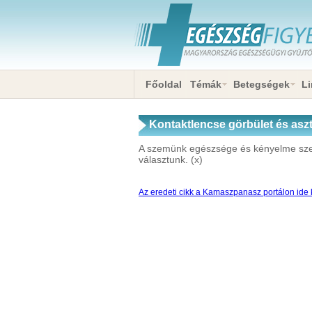
Főoldal
Témák
Betegségek
Li
Kontaktlencse görbület és aszti
A szemünk egészsége és kényelme sze
választunk. (x)
Az eredeti cikk a Kamaszpanasz portálon ide k