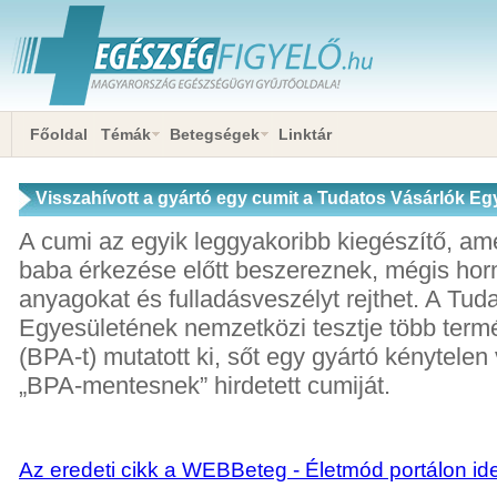
Főoldal
Témák
Betegségek
Linktár
Visszahívott a gyártó egy cumit a Tudatos Vásárlók Eg
nyomán
A cumi az egyik leggyakoribb kiegészítő, am
baba érkezése előtt beszereznek, mégis ho
anyagokat és fulladásveszélyt rejthet. A Tud
Egyesületének nemzetközi tesztje több termé
(BPA-t) mutatott ki, sőt egy gyártó kénytelen 
„BPA-mentesnek” hirdetett cumiját.
Az eredeti cikk a WEBBeteg - Életmód portálon ide