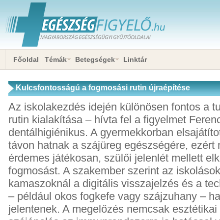
Főoldal
Témák
Betegségek
Linktár
Kulcsfontosságú a fogmosási rutin újraépítése
Az iskolakezdés idején különösen fontos a t
rutin kialakítása – hívta fel a figyelmet Feren
dentálhigiénikus. A gyermekkorban elsajátít
távon hatnak a szájüreg egészségére, ezért
érdemes játékosan, szülői jelenlét mellett el
fogmosást. A szakember szerint az iskolások
kamaszoknál a digitális visszajelzés és a te
– például okos fogkefe vagy szájzuhany – ha
jelentenek. A megelőzés nemcsak esztétikai 