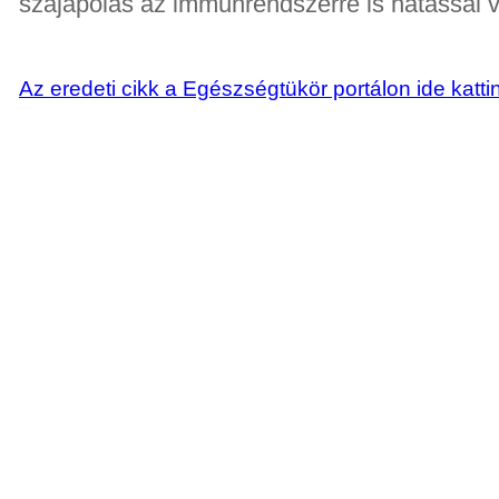
szájápolás az immunrendszerre is hatással 
Az eredeti cikk a Egészségtükör portálon ide katti