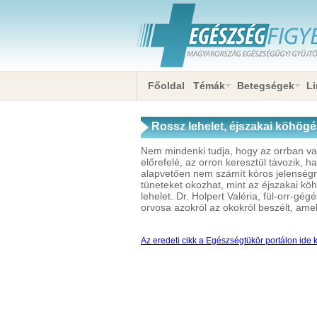
Főoldal
Témák
Betegségek
Li
Rossz lehelet, éjszakai köhög
Nem mindenki tudja, hogy az orrban v
előrefelé, az orron keresztül távozik, 
alapvetően nem számít kóros jelenségne
tüneteket okozhat, mint az éjszakai k
lehelet. Dr. Holpert Valéria, fül-orr-gé
orvosa azokról az okokról beszélt, ame
Az eredeti cikk a Egészségtükör portálon ide k