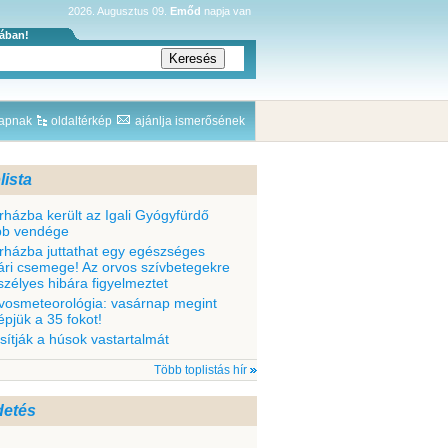
2026. Augusztus 09.
Emőd
napja van
sában!
lapnak
oldaltérkép
ajánlja ismerősének
lista
rházba került az Igali Gyógyfürdő
bb vendége
rházba juttathat egy egészséges
ári csemege! Az orvos szívbetegekre
szélyes hibára figyelmeztet
vosmeteorológia: vasárnap megint
épjük a 35 fokot!
sítják a húsok vastartalmát
Több toplistás hír
detés