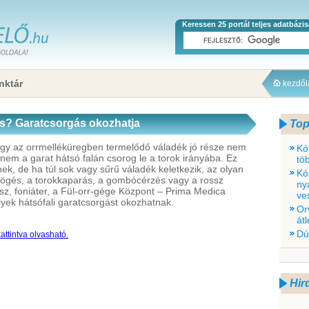
Keressen 25 portál teljes adatbázi
nktár
kezdő
és? Garatcsorgás okozhatja
Top
agy az orrmelléküregben termelődő váladék jó része nem
Kó
hanem a garat hátsó falán csorog le a torok irányába. Ez
tö
k, de ha túl sok vagy sűrű váladék keletkezik, az olyan
Kó
öhögés, a torokkaparás, a gombócérzés vagy a rossz
ny
gész, foniáter, a Fül-orr-gége Központ – Prima Medica
ve
lyek hátsófali garatcsorgást okozhatnak.
Or
átl
Dú
attintva olvasható.
Hir