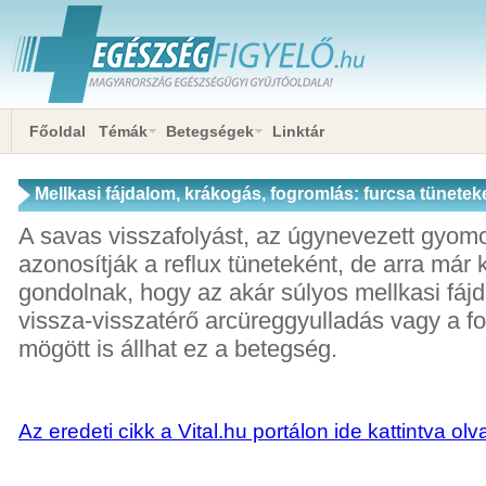
Főoldal
Témák
Betegségek
Linktár
Mellkasi fájdalom, krákogás, fogromlás: furcsa tüneteke
A savas visszafolyást, az úgynevezett gyom
azonosítják a reflux tüneteként, de arra má
gondolnak, hogy az akár súlyos mellkasi fáj
vissza-visszatérő arcüreggyulladás vagy a 
mögött is állhat ez a betegség.
Az eredeti cikk a Vital.hu portálon ide kattintva ol