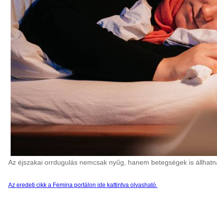
Az éjszakai orrdugulás nemcsak nyűg, hanem betegségek is állhatn
Az eredeti cikk a Femina portálon ide kattintva olvasható.