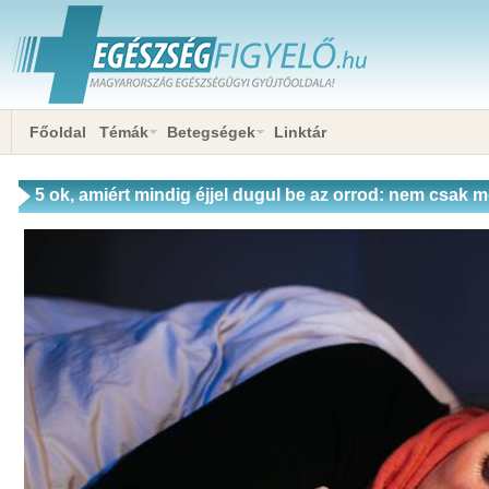
Főoldal
Témák
Betegségek
Linktár
5 ok, amiért mindig éjjel dugul be az orrod: nem csak 