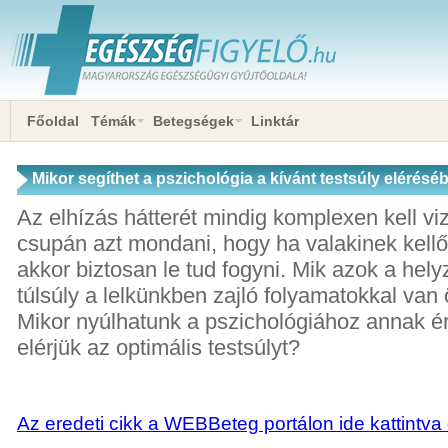
Főoldal
Témák
Betegségek
Linktár
Mikor segíthet a pszichológia a kívánt testsúly elérésé
Az elhízás hátterét mindig komplexen kell vi
csupán azt mondani, hogy ha valakinek kellő
akkor biztosan le tud fogyni. Mik azok a hely
túlsúly a lelkünkben zajló folyamatokkal va
Mikor nyúlhatunk a pszichológiához annak 
elérjük az optimális testsúlyt?
Az eredeti cikk a WEBBeteg portálon ide kattintva