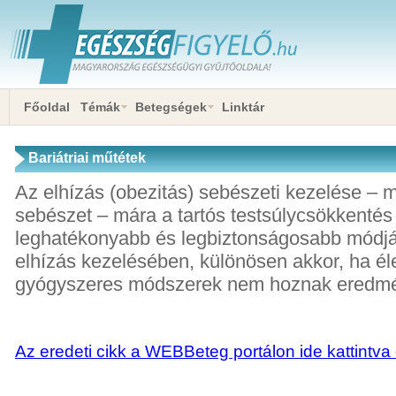
Főoldal
Témák
Betegségek
Linktár
Bariátriai műtétek
Az elhízás (obezitás) sebészeti kezelése – m
sebészet – mára a tartós testsúlycsökkentés
leghatékonyabb és legbiztonságosabb módjáv
elhízás kezelésében, különösen akkor, ha él
gyógyszeres módszerek nem hoznak eredmé
Az eredeti cikk a WEBBeteg portálon ide kattintva