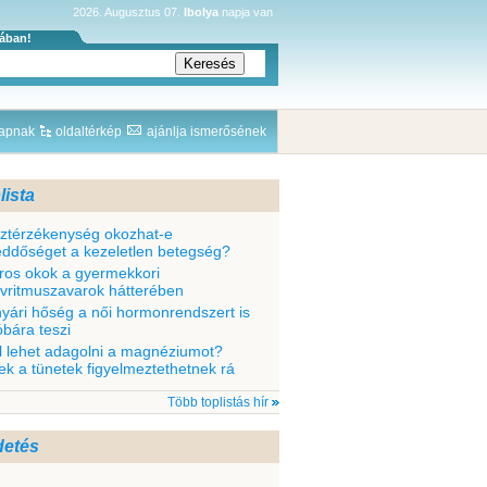
2026. Augusztus 07.
Ibolya
napja van
sában!
lapnak
oldaltérkép
ajánlja ismerősének
lista
sztérzékenység okozhat-e
ddőséget a kezeletlen betegség?
ros okok a gyermekkori
ívritmuszavarok hátterében
nyári hőség a női hormonrendszert is
óbára teszi
l lehet adagolni a magnéziumot?
ek a tünetek figyelmeztethetnek rá
Több toplistás hír
detés