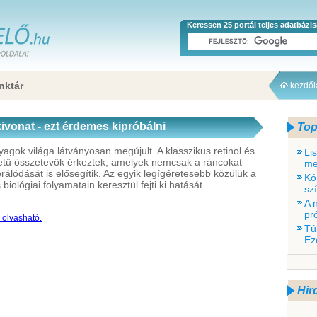
Keressen 25 portál teljes adatbázi
nktár
kezdő
kivonat - ezt érdemes kipróbálni
Top
yagok világa látványosan megújult. A klasszikus retinol és
Li
detű összetevők érkeztek, amelyek nemcsak a ráncokat
me
lódását is elősegítik. Az egyik legígéretesebb közülük a
Kó
iológiai folyamatain keresztül fejti ki hatását.
sz
A 
pr
a olvasható.
Tú
Ez
Hir