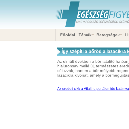
Főoldal
Témák
Betegségek
Li
Így szépíti a bőröd a lazacikra 
Az elmúlt években a bőrfiatalító hatóan
hialuronsav mellé új, természetes ere
célozzák, hanem a bőr mélyebb regenerá
lazacikra kivonat, amely a bőrmegújítás b
Az eredeti cikk a Vital.hu portálon ide kattintv