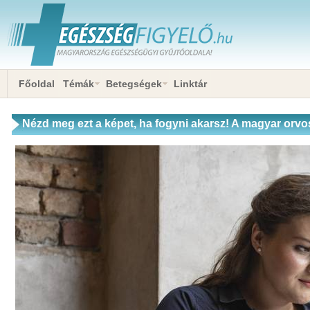
Főoldal
Témák
Betegségek
Linktár
Nézd meg ezt a képet, ha fogyni akarsz! A magyar orvo