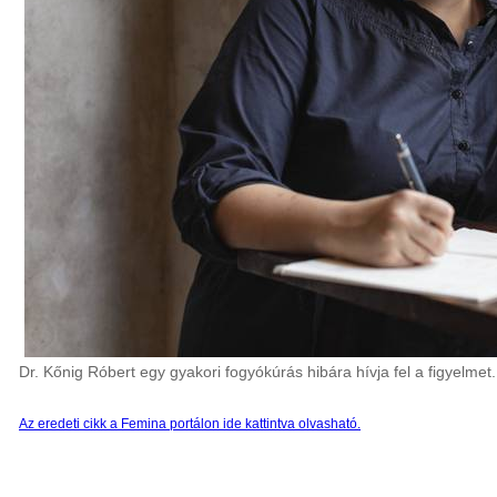
Dr. Kőnig Róbert egy gyakori fogyókúrás hibára hívja fel a figyelmet.
Az eredeti cikk a Femina portálon ide kattintva olvasható.