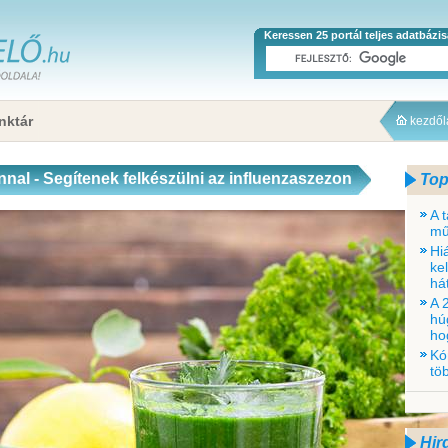
Keressen 25 portál teljes adatbázi
nktár
kezdő
nnal - Segítenek felkészülni az influenzaszezon
Top
A 
mű
Hi
ke
há
A 
húg
ho
Kó
tö
Hir