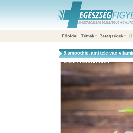
Főoldal
Témák
Betegségek
Li
5 smoothie, ami tele van vitami
elleni védekezésben