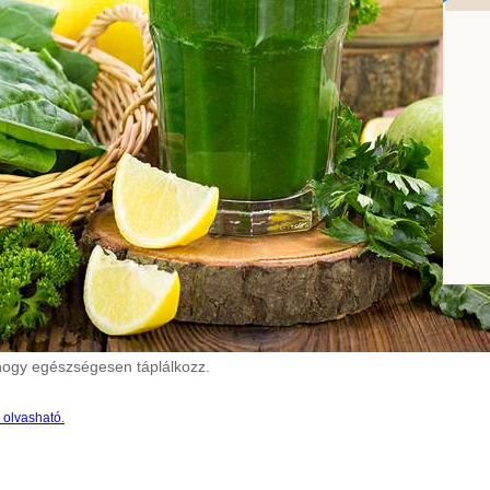
ogy egészségesen táplálkozz.
a olvasható.