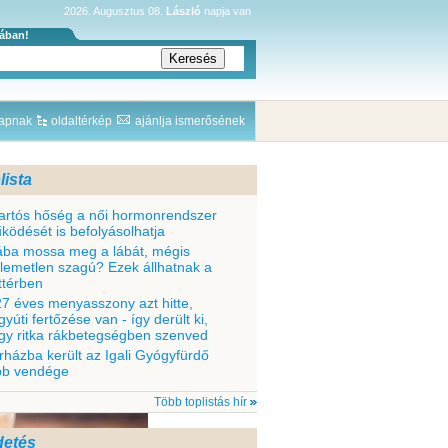
2026. Augusztus 08.
László
napja van
sában!
lapnak
oldaltérkép
ajánlja ismerősének
lista
tartós hőség a női hormonrendszer
ködését is befolyásolhatja
ába mossa meg a lábát, mégis
llemetlen szagú? Ezek állhatnak a
ttérben
27 éves menyasszony azt hitte,
yúti fertőzése van - így derült ki,
gy ritka rákbetegségben szenved
rházba került az Igali Gyógyfürdő
bb vendége
Több toplistás hír
detés