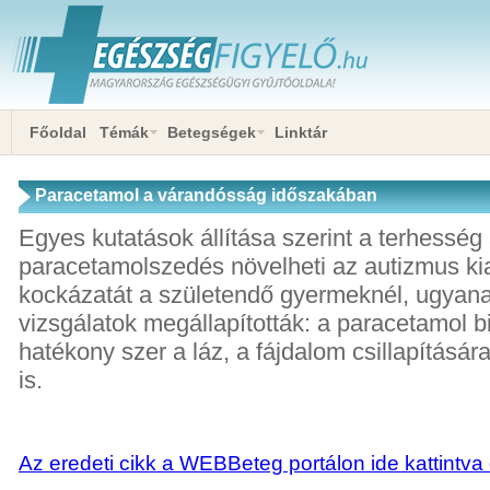
Főoldal
Témák
Betegségek
Linktár
Paracetamol a várandósság időszakában
Egyes kutatások állítása szerint a terhesség a
paracetamolszedés növelheti az autizmus ki
kockázatát a születendő gyermeknél, ugyana
vizsgálatok megállapították: a paracetamol 
hatékony szer a láz, a fájdalom csillapításár
is.
Az eredeti cikk a WEBBeteg portálon ide kattintva