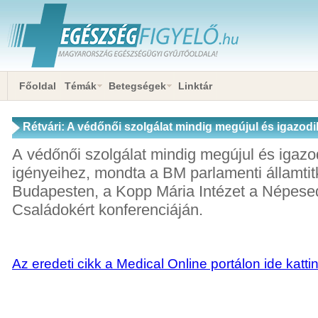
Főoldal
Témák
Betegségek
Linktár
Rétvári: A védőnői szolgálat mindig megújul és igazodi
A védőnői szolgálat mindig megújul és igazo
igényeihez, mondta a BM parlamenti államtit
Budapesten, a Kopp Mária Intézet a Népese
Családokért konferenciáján.
Az eredeti cikk a Medical Online portálon ide katti