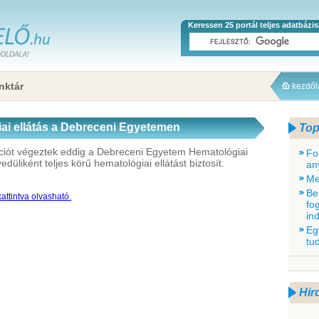
Keressen 25 portál teljes adatbázi
nktár
kezdő
ai ellátás a Debreceni Egyetemen
Top
ciót végeztek eddig a Debreceni Egyetem Hematológiai
Fo
liként teljes körű hematológiai ellátást biztosít.
an
Me
Be
attintva olvasható.
fo
in
Eg
tu
Hir