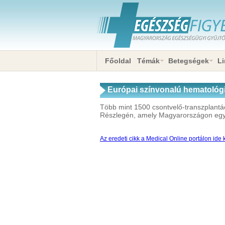
Főoldal
Témák
Betegségek
Li
Európai színvonalú hematológi
Több mint 1500 csontvelő-transzplantá
Részlegén, amely Magyarországon egyedü
Az eredeti cikk a Medical Online portálon ide k