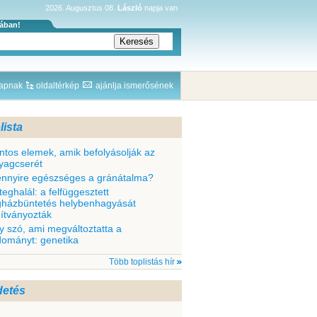
2026. Augusztus 08.
László
napja van
sában!
lapnak
oldaltérkép
ajánlja ismerősének
lista
ntos elemek, amik befolyásolják az
yagcserét
nnyire egészséges a gránátalma?
teghalál: a felfüggesztett
gházbüntetés helybenhagyását
dítványozták
y szó, ami megváltoztatta a
dományt: genetika
Több toplistás hír
detés