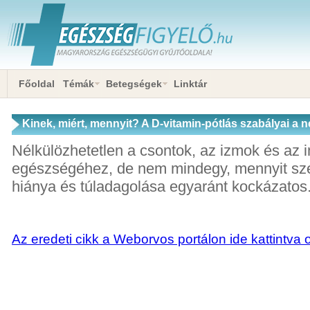
Főoldal
Témák
Betegségek
Linktár
Kinek, miért, mennyit? A D-vitamin-pótlás szabályai a 
alapján
Nélkülözhetetlen a csontok, az izmok és az
egészségéhez, de nem mindegy, mennyit sze
hiánya és túladagolása egyaránt kockázatos
Az eredeti cikk a Weborvos portálon ide kattintva 