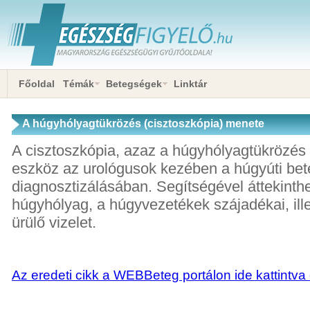
Főoldal
Témák
Betegségek
Linktár
A húgyhólyagtükrözés (cisztoszkópia) menete
A cisztoszkópia, azaz a húgyhólyagtükrözés
eszköz az urológusok kezében a húgyúti be
diagnosztizálásában. Segítségével áttekinth
húgyhólyag, a húgyvezetékek szájadékai, ill
ürülő vizelet.
Az eredeti cikk a WEBBeteg portálon ide kattintva