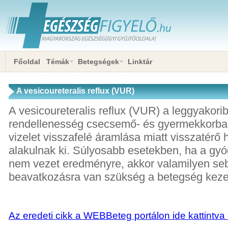
Főoldal
Témák
Betegségek
Linktár
A vesicoureteralis reflux (VUR)
A vesicoureteralis reflux (VUR) a leggyakori
rendellenesség csecsemő- és gyermekkorba
vizelet visszafelé áramlása miatt visszatérő 
alakulnak ki. Súlyosabb esetekben, ha a gy
nem vezet eredményre, akkor valamilyen se
beavatkozásra van szükség a betegség keze
Az eredeti cikk a WEBBeteg portálon ide kattintva