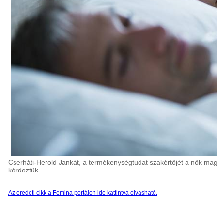
Cserháti-Herold Jankát, a termékenységtudat szakértőjét a nők ma
kérdeztük.
Az eredeti cikk a Femina portálon ide kattintva olvasható.