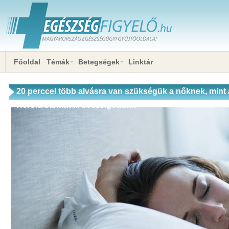
Főoldal
Témák
Betegségek
Linktár
20 perccel több alvásra van szükségük a nőknek, mint a
Herold Jankával beszélgettünk