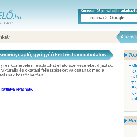
Keressen 25 portál teljes adatbázi
nktár
kezdő
eseménynapló, gyógyító kert és traumatudatos
Top
a nyertesek között
és köznevelési feladatokat ellátó szervezeteket díjaztak,
Mi
rukturális és oktatási fejlesztéseket valósítanak meg a
Kó
mogatásnak köszönhetően.
sz
Tú
Ez
kattintva olvasható.
Né
ku
Hir