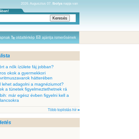
2026. Augusztus 07.
Ibolya
napja van
sában!
lapnak
oldaltérkép
ajánlja ismerősének
lista
ért a nők ízülete fáj jobban?
ros okok a gyermekkori
ívritmuszavarok hátterében
l lehet adagolni a magnéziumot?
ek a tünetek figyelmeztethetnek rá
bih: már egész évben figyelni kell a
llancsokra
Több toplistás hír
detés