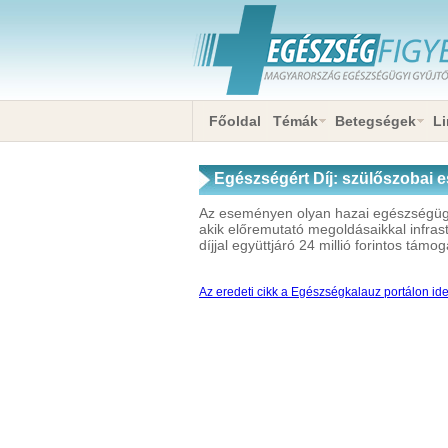
Főoldal
Témák
Betegségek
Li
Egészségért Díj: szülőszobai 
felnőttképzési rendszer is van 
Az eseményen olyan hazai egészségügyi 
akik előremutató megoldásaikkal infrast
díjjal együttjáró 24 millió forintos tá
Az eredeti cikk a Egészségkalauz portálon ide 