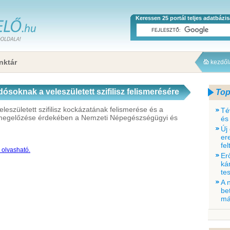
Keressen 25 portál teljes adatbázi
nktár
kezdő
ósoknak a veleszületett szifilisz felismerésére
Top
eleszületett szifilisz kockázatának felismerése és a
Té
és megelőzése érdekében a Nemzeti Népegészségügyi és
és
Új
er
fe
a olvasható.
Er
ká
tes
A 
be
má