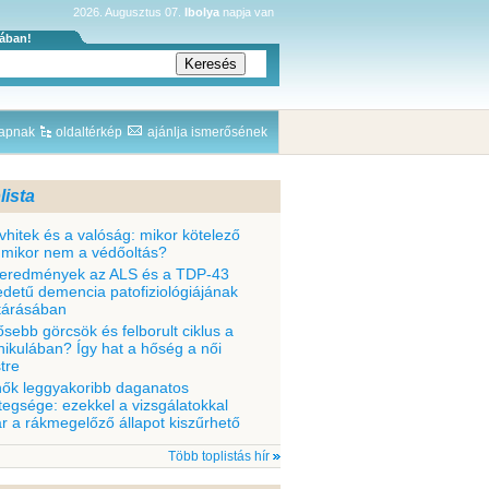
2026. Augusztus 07.
Ibolya
napja van
sában!
lapnak
oldaltérkép
ajánlja ismerősének
lista
vhitek és a valóság: mikor kötelező
 mikor nem a védőoltás?
 eredmények az ALS és a TDP-43
edetű demencia patofiziológiájának
ltárásában
ősebb görcsök és felborult ciklus a
nikulában? Így hat a hőség a női
tre
nők leggyakoribb daganatos
tegsége: ezekkel a vizsgálatokkal
r a rákmegelőző állapot kiszűrhető
Több toplistás hír