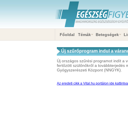
Főoldal
Témák
Betegségek
Li
Új szűrőprogram indul a várand
Új országos szűrési programot indít a v
fertőzött szülőnőkről a továbbterjed
Gyógyszerészeti Központ (NNGYK).
Az eredeti cikk a Vital.hu portálon ide kattintv