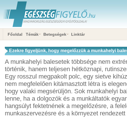
Főoldal
Témák
Betegségek
Linktár
Ezekre figyeljünk, hogy megelőzzük a munkahelyi bales
A munkahelyi balesetek többsége nem extré
történik, hanem teljesen hétköznapi, rutinsze
Egy rosszul megpakolt polc, egy sietve kihúz
nem megfelelően kitámasztott létra is elegen
hogy valaki megsérüljön. Sok munkahelyi ba
lenne, ha a dolgozók és a munkáltatók egya
hangsúlyt fektetnének a megelőzésre, a fele
munkaszervezésre és a környezet rendezett 