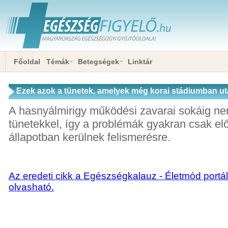
Főoldal
Témák
Betegségek
Linktár
Ezek azok a tünetek, amelyek még korai stádiumban ut
hasnyálmirigyrákra
A hasnyálmirigy működési zavarai sokáig ne
tünetekkel, így a problémák gyakran csak el
állapotban kerülnek felismerésre.
Az eredeti cikk a Egészségkalauz - Életmód portál
olvasható.