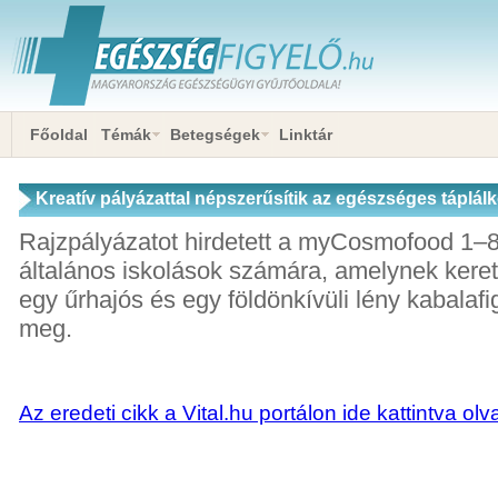
Főoldal
Témák
Betegségek
Linktár
Kreatív pályázattal népszerűsítik az egészséges táplál
Rajzpályázatot hirdetett a myCosmofood 1–8
általános iskolások számára, amelynek kere
egy űrhajós és egy földönkívüli lény kabalafi
meg.
Az eredeti cikk a Vital.hu portálon ide kattintva ol