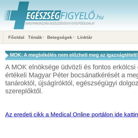
Főoldal
Témák
Betegségek
Linktár
MOK: A megbékélés nem előzheti meg az igazságtételt!
A MOK elnöksége üdvözli és fontos erkölcsi
értékeli Magyar Péter bocsánatkérését a megh
tanároktól, újságíróktól, egészségügyi dolgoz
szereplőktől.
Az eredeti cikk a Medical Online portálon ide katti