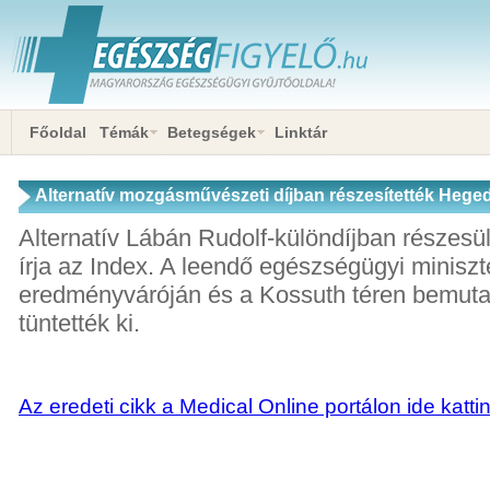
Főoldal
Témák
Betegségek
Linktár
Alternatív mozgásművészeti díjban részesítették Hege
Alternatív Lábán Rudolf-különdíjban részesü
írja az Index. A leendő egészségügyi miniszte
eredményváróján és a Kossuth téren bemutat
tüntették ki.
Az eredeti cikk a Medical Online portálon ide katti