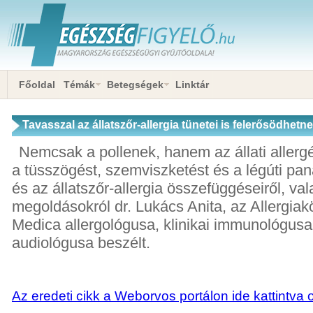
Főoldal
Témák
Betegségek
Linktár
Tavasszal az állatszőr-allergia tünetei is felerősödhetn
Nemcsak a pollenek, hanem az állati allerg
a tüsszögést, szemviszketést és a légúti pan
és az állatszőr-allergia összefüggéseiről, va
megoldásokról dr. Lukács Anita, az Allergia
Medica allergológusa, klinikai immunológusa,
audiológusa beszélt.
Az eredeti cikk a Weborvos portálon ide kattintva 