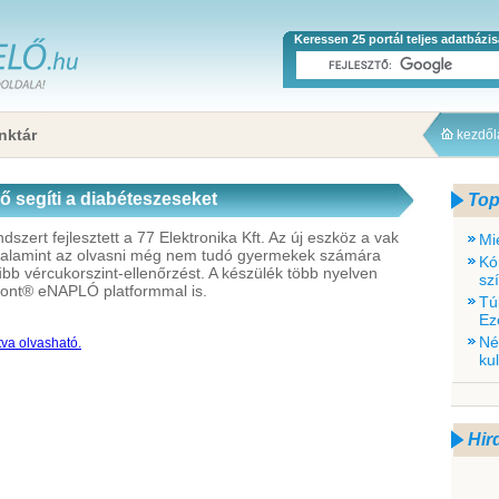
Keressen 25 portál teljes adatbázi
nktár
kezdő
 segíti a diabéteszeseket
Top
zert fejlesztett a 77 Elektronika Kft. Az új eszköz a vak
Mi
 valamint az olvasni még nem tudó gyermekek számára
Kó
bb vércukorszint-ellenőrzést. A készülék több nyelven
sz
ont® eNAPLÓ platformmal is.
Tú
Ez
Né
tva olvasható.
ku
Hir