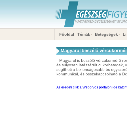
Főoldal
Témák
Betegségek
Li
Magyarul beszélő vércukormérő
Magyarul is beszélő vércukormérő rends
és súlyosan látássérült cukorbetegek,
segítheti a biztonságosabb és egyszerű
kommunikál, és összekapcsolható a Dc
Az eredeti cikk a Weborvos portálon ide kattin