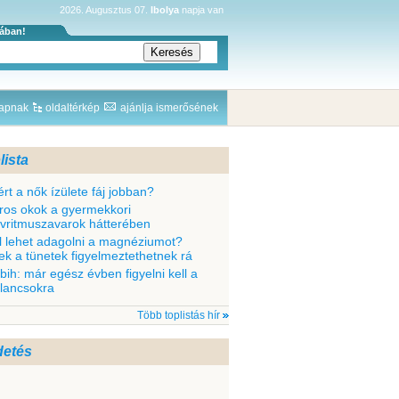
2026. Augusztus 07.
Ibolya
napja van
sában!
lapnak
oldaltérkép
ajánlja ismerősének
lista
ért a nők ízülete fáj jobban?
ros okok a gyermekkori
ívritmuszavarok hátterében
l lehet adagolni a magnéziumot?
ek a tünetek figyelmeztethetnek rá
bih: már egész évben figyelni kell a
llancsokra
Több toplistás hír
detés