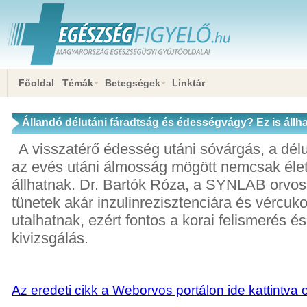
Főoldal
Témák
Betegségek
Linktár
Állandó délutáni fáradtság és édességvágy? Ez is állha
A visszatérő édesség utáni sóvárgás, a délu
az evés utáni álmosság mögött nemcsak éle
állhatnak. Dr. Bartók Róza, a SYNLAB orvos
tünetek akár inzulinrezisztenciára és vércuk
utalhatnak, ezért fontos a korai felismerés é
kivizsgálás.
Az eredeti cikk a Weborvos portálon ide kattintva 