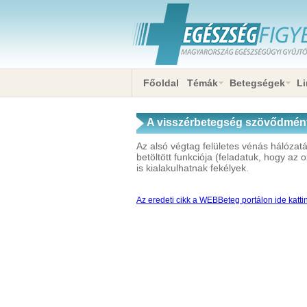
Főoldal
Témák
Betegségek
Li
A visszérbetegség szövődménye
Az alsó végtag felületes vénás hálózat
betöltött funkciója (feladatuk, hogy az o
is kialakulhatnak fekélyek.
Az eredeti cikk a WEBBeteg portálon ide katti