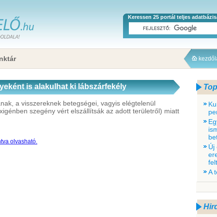
Keressen 25 portál teljes adatbázi
nktár
kezdő
ként is alakulhat ki lábszárfekély
Top
ának, a visszereknek betegségei, vagyis elégtelenül
Ku
xigénben szegény vért elszállítsák az adott területről) miatt
pe
Eg
is
be
ntva olvasható.
Új
er
fe
A 
Hir