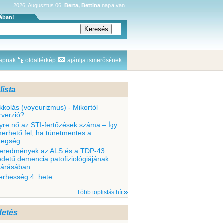
2026. Augusztus 06.
Berta, Bettina
napja van
sában!
lapnak
oldaltérkép
ajánlja ismerősének
lista
kkolás (voyeurizmus) - Mikortól
rverzió?
yre nő az STI-fertőzések száma – Így
merhető fel, ha tünetmentes a
tegség
 eredmények az ALS és a TDP-43
edetű demencia patofiziológiájának
ltárásában
terhesség 4. hete
Több toplistás hír
detés