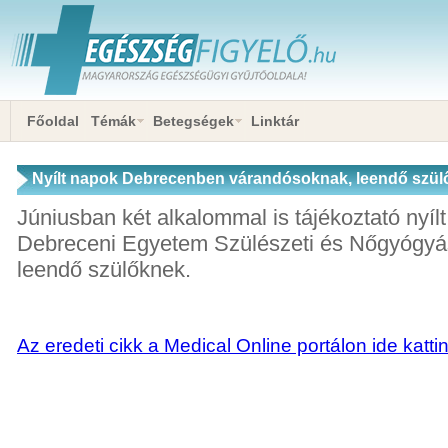
Főoldal
Témák
Betegségek
Linktár
Nyílt napok Debrecenben várandósoknak, leendő szü
Júniusban két alkalommal is tájékoztató nyíl
Debreceni Egyetem Szülészeti és Nőgyógyász
leendő szülőknek.
Az eredeti cikk a Medical Online portálon ide katti