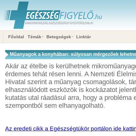
Főoldal
Témák
Betegségek
Linktár
Műanyagok a konyhában: súlyosan mérgezőek lehetn
Akár az ételbe is kerülhetnek mikroműanya
érdemes tehát résen lenni. A Nemzeti Élelmi
Hivatal szerint a műanyag csomagolások, tár
elhasználódott eszközök is kockázatot jelen
kutatás utal ráadásul arra, hogy a probléma
szempontból sem elhanyagolható.
Az eredeti cikk a Egészségtükör portálon ide katti