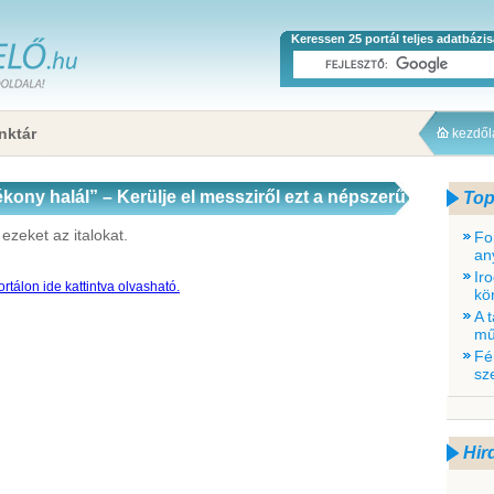
Keressen 25 portál teljes adatbázi
nktár
kezdő
ékony halál” – Kerülje el messziről ezt a népszerű
Top
zeket az italokat.
Fo
an
Ir
rtálon ide kattintva olvasható.
kö
A 
mű
Fé
sz
Hir