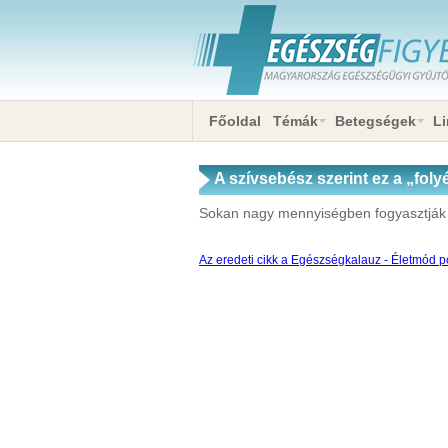
Főoldal
Témák
Betegségek
Li
A szívsebész szerint ez a „foly
italt!
Sokan nagy mennyiségben fogyasztják e
Az eredeti cikk a Egészségkalauz - Életmód po