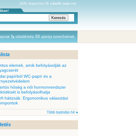
2026. Augusztus 08.
László
napja van
sában!
lapnak
oldaltérkép
ajánlja ismerősének
lista
ntos elemek, amik befolyásolják az
yagcserét
odai papírból WC-papír és a
rnyezetvédelem
tartós hőség a női hormonrendszer
ködését is befolyásolhatja
rfi hátizsák. Ergonomikus választási
empontok
Több toplistás hír
detés